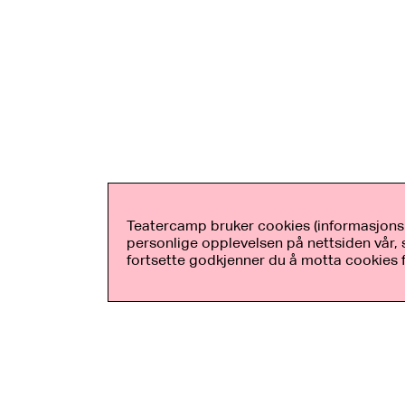
Teatercamp bruker cookies (informasjonsk
personlige opplevelsen på nettsiden vår, s
fortsette godkjenner du å motta cookies 