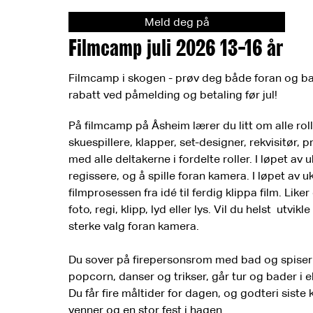
Meld deg på
Filmcamp juli 2026 13-16 år
Filmcamp i skogen - prøv deg både foran og ba
rabatt ved påmelding og betaling før jul!
På filmcamp på Åsheim lærer du litt om alle rolle
skuespillere, klapper, set-designer, rekvisitør, pr
med alle deltakerne i fordelte roller. I løpet av 
regissere, og å spille foran kamera. I løpet av u
filmprosessen fra idé til ferdig klippa film. L
foto, regi, klipp, lyd eller lys. Vil du helst utv
sterke valg foran kamera.
Du sover på firepersonsrom med bad og spiser i ma
popcorn, danser og trikser, går tur og bader i 
Du får fire måltider for dagen, og godteri siste
venner og en stor fest i hagen.