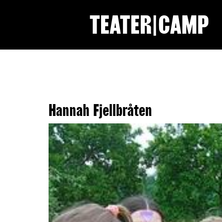
TEATER|CAMP
Hannah Fjellbråten