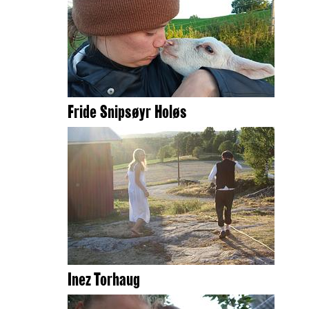
Fride Snipsøyr Holøs
Inez Torhaug