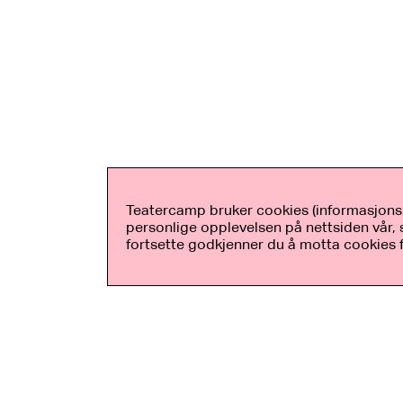
Teatercamp bruker cookies (informasjonsk
personlige opplevelsen på nettsiden vår, s
fortsette godkjenner du å motta cookies 